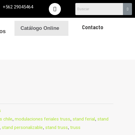
I
+562 29045464
n
s
t
Contacto
Catálogo Online
a
os
g
r
a
m
s
s chile
,
modulaciones feriales truss
,
stand ferial
,
stand
,
stand personalizable
,
stand truss
,
truss