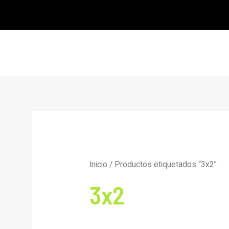
Ir
al
contenido
Inicio
/ Productos etiquetados “3x2”
3x2